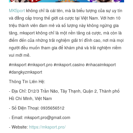
MKSport
không chỉ là cái tên, mà là biểu tượng của sự uy tín
và đẳng cấp trong thế giới cá cược tại Việt Nam. Với hơn 10
triệu thành viên đam mê và số lượng này không ngừng gia
tăng, mksport không chỉ là một nền tảng cá cược, mà còn là
điểm đến của những trải nghiệm giải trí đỉnh cao, nơi mà mọi
người đều muốn tham gia để khám phá và trải nghiệm niềm
vui mới mẻ.
#mksport #mksport.pro #mksport.casino #nhacaimksport
#dangkyzmksport
Thông Tin Liên Hệ:
- Địa Chỉ: D12/3 Trần Não, Tây Thạnh, Quận 2, Thành phố
Hồ Chí Minh, Việt Nam
- Số Điện Thoại: 0935656512
- Email: mksport.pro@gmail.com
- Website:
https://mksport.pro/